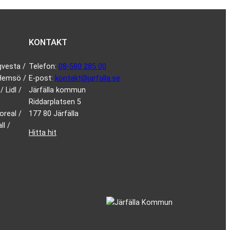
KONTAKT
gvesta /
Telefon:
08-580 285 00
 Hemsö /
E-post:
kontakt@jarfalla.se
 Lidl /
Järfälla kommun
Riddarplatsen 5
oreal /
177 80 Järfälla
l /
Hitta hit