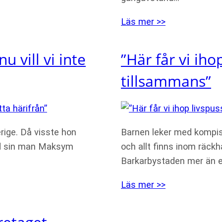
Läs mer >>
u vill vi inte
”Här får vi iho
tillsammans”
erige. Då visste hon
Barnen leker med kompisa
ed sin man Maksym
och allt finns inom räckh
Barkarbystaden mer än 
Läs mer >>