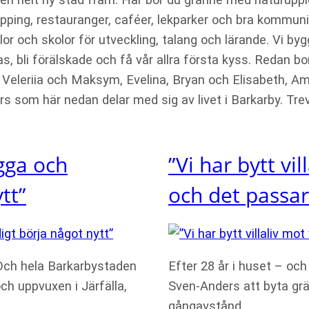
pping, restauranger, caféer, lekparker och bra kommuni
lor och skolor för utveckling, talang och lärande. Vi byg
, bli förälskade och få vår allra första kyss. Redan bo
i Veleriia och Maksym, Evelina, Bryan och Elisabeth, 
s som här nedan delar med sig av livet i Barkarby. Trevl
ygga och
”Vi har bytt vi
tt”
och det passar
Och hela Barkarbystaden
Efter 28 år i huset – och 
och uppvuxen i Järfälla,
Sven-Anders att byta gr
gångavstånd…