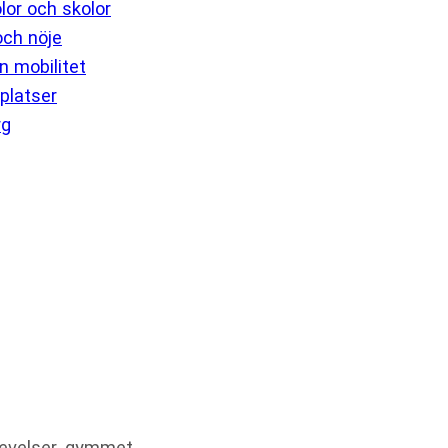
lor och skolor
 och nöje
 mobilitet
platser
rg
levelser, gymmet,