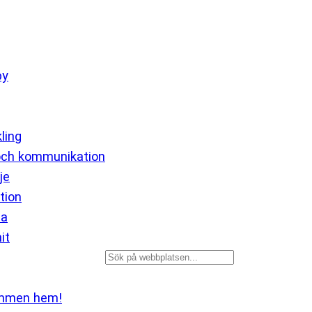
by
ling
och kommunikation
je
tion
ia
it
Sök
mmen hem!