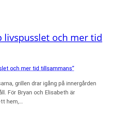
p livspusslet och mer tid
rna, grillen drar igång på innergården
åll. För Bryan och Elisabeth är
ett hem,…