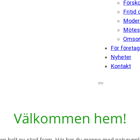
Försko
Fritid
Modern
Mötes
Omso
För företag
Nyheter
Kontakt
Välkommen hem!
 en helt ny stad fram. Här bor du granne med naturupp