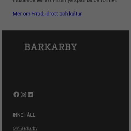
musikscenen att hitta nya spännande former.
Mer om Fritid, idrott och kultur
Facebook
Instagram
LinkedIn
INNEHÅLL
Om Barkarby