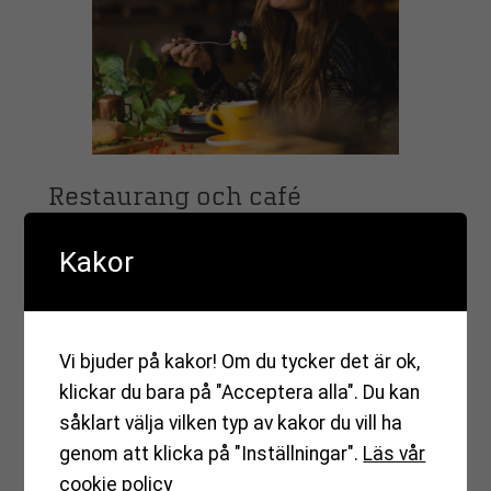
Restaurang och café
Kakor
Oavsett vad du är sugen på så finns det runt
hörnet. Här kan du lätt smita ner på den
lokala restaurangen, ringa efter
favorithämtmaten eller handla precis de där
Vi bjuder på kakor! Om du tycker det är ok,
råvarorna som du behöver till helgens middag
klickar du bara på "Acceptera alla". Du kan
med släkt och vänner.
såklart välja vilken typ av kakor du vill ha
genom att klicka på "Inställningar".
Läs vår
Mer om Restaurang och café
cookie policy