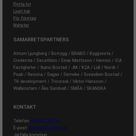
Flytta hit
Livet här
För företag
Nyheter
SAMARBETSPARTNERS
Atrium Ljungberg / Botrygg / BRABO / Byggvesta /
Credentia / Decathlon / Einar Mattsson / Hemsö / ICA
Fastigheter / Ikano Bostad / JM / K2A / Lidl / Nordr /
Peab / Resona / Sagax / Serneke / Sveaviken Bostad /
TK development / Tricoreal / Viktor Hansson /
Wallenstam / Åke Sundvall / SMÅA / SKANSKA
KONTAKT
Telefon:
08-580 285 00
E-post:
kontakt@jarfalla.se
Järfälla kommun