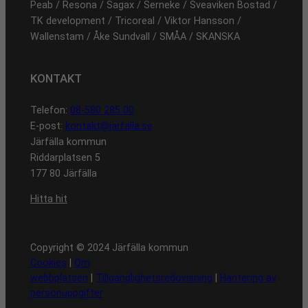
Peab / Resona / Sagax / Serneke / Sveaviken Bostad /
TK development / Tricoreal / Viktor Hansson /
Wallenstam / Åke Sundvall / SMÅA / SKANSKA
KONTAKT
Telefon:
08-580 285 00
E-post:
kontakt@jarfalla.se
Järfälla kommun
Riddarplatsen 5
177 80 Järfälla
Hitta hit
Copyright © 2024 Järfälla kommun
Cookies
|
Om
webbplatsen
|
Tillgänglighetsredovisning
|
Hantering av
personuppgifter