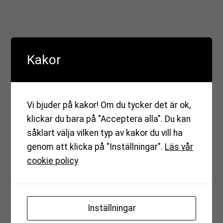
Kakor
Nuvarande investerare
Vi bjuder på kakor! Om du tycker det är ok,
klickar du bara på "Acceptera alla". Du kan
Hemsö
såklart välja vilken typ av kakor du vill ha
Hemsö planerar för Barkarby sjukhus –
genom att klicka på "Inställningar".
Läs vår
framtidens sjukhus där modern vård och
cookie policy
omsorg blir tillgänglig för boende i hela
nordvästra Stockholm.
Inställningar