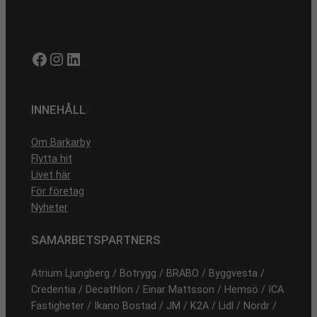
Facebook
Instagram
LinkedIn
INNEHÅLL
Om Barkarby
Flytta hit
Livet här
För företag
Nyheter
SAMARBETSPARTNERS
Atrium Ljungberg / Botrygg / BRABO / Byggvesta /
Credentia / Decathlon / Einar Mattsson / Hemsö / ICA
Fastigheter / Ikano Bostad / JM / K2A / Lidl / Nordr /