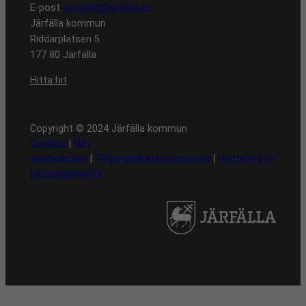
E-post:
kontakt@jarfalla.se
Järfälla kommun
Riddarplatsen 5
177 80 Järfälla
Hitta hit
Copyright © 2024 Järfälla kommun
Cookies
|
Om
webbplatsen
|
Tillgänglighetsredovisning
|
Hantering av
personuppgifter