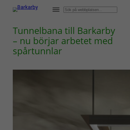
Hoppa
Sök
till
innehåll
Tunnelbana till Barkarby
– nu börjar arbetet med
spår­tunnlar