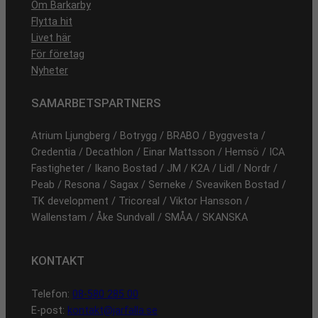
Om Barkarby
Flytta hit
Livet här
För företag
Nyheter
SAMARBETSPARTNERS
Atrium Ljungberg / Botrygg / BRABO / Byggvesta /
Credentia / Decathlon / Einar Mattsson / Hemsö / ICA
Fastigheter / Ikano Bostad / JM / K2A / Lidl / Nordr /
Peab / Resona / Sagax / Serneke / Sveaviken Bostad /
TK development / Tricoreal / Viktor Hansson /
Wallenstam / Åke Sundvall / SMÅA / SKANSKA
KONTAKT
Telefon:
08-580 285 00
E-post:
kontakt@jarfalla.se