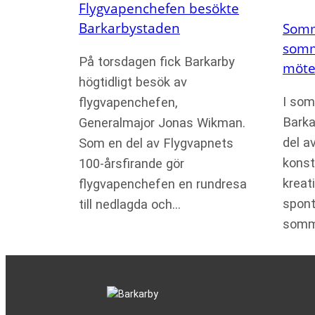
Flygvapenchefen besökte
Barkarbystaden
Somm
somma
På torsdagen fick Barkarby
möte
högtidligt besök av
I som
flygvapenchefen,
Barka
Generalmajor Jonas Wikman.
del av
Som en del av Flygvapnets
konst
100-årsfirande gör
kreat
flygvapenchefen en rundresa
spont
till nedlagda och…
somm