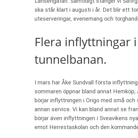
Lansengatan. Samtidigt stänger vi Safirga
ska står klart i augusti i år. Det blir ett
uteserveringar, evenemang och torghande
Flera inflyttningar
tunnelbanan.
I mars har Åke Sundvall första inflyttni
sommaren öppnar bland annat Hemköp, Apo
börjar inflyttningen i Origo med små och 
annan service. Vi kan bland annat se fr
börjar även inflyttningen i Sveavikens ny
emot Herrestaskolan och den kommande