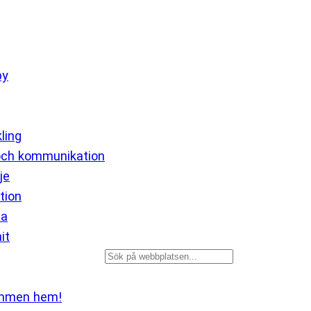
by
ling
och kommunikation
je
tion
ia
it
Sök
mmen hem!