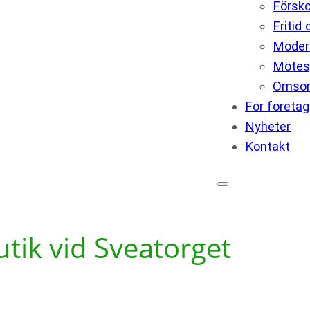
Försko
Fritid
Modern
Mötes
Omso
För företag
Nyheter
Kontakt
ik vid Sveatorget