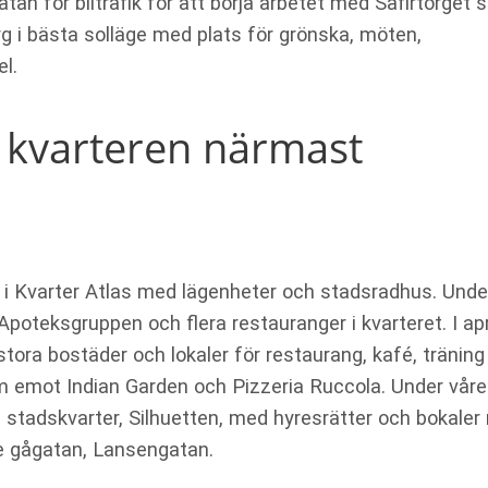
tan för biltrafik för att börja arbetet med Safirtorget
 torg i bästa solläge med plats för grönska, möten,
l.
 i kvarteren närmast
ng i Kvarter Atlas med lägenheter och stadsradhus. Unde
teksgruppen och flera restauranger i kvarteret. I apr
stora bostäder och lokaler för restaurang, kafé, träning
am emot Indian Garden och Pizzeria Ruccola. Under vår
a stadskvarter, Silhuetten, med hyresrätter och bokaler 
 gågatan, Lansengatan.