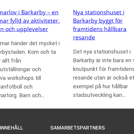
arlov i Barkarby – en
Nya stationshuset i
r fylld av aktiviteter,
Barkarby byggt för
n och upplevelser
framtidens hållbara
resande
mar händer det mycket i
Det nya stationshuset i
rbystaden. Kom och ta
Barkarby är inte bara en v
 allt från
knutpunkt för framtiden
utställningar och
resande utan är också et
iva workshops till
exempel på hur hållbar
anfotboll och
stadsutveckling kan…
artorg. Barn och…
INNEHÅLL
SAMARBETSPARTNERS