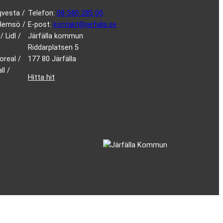
gvesta /
Telefon:
08-580 285 00
 Hemsö /
E-post:
kontakt@jarfalla.se
 Lidl /
Järfälla kommun
Riddarplatsen 5
oreal /
177 80 Järfälla
l /
Hitta hit