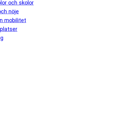
lor och skolor
 och nöje
 mobilitet
platser
rg