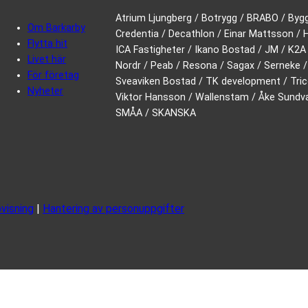
Atrium Ljungberg / Botrygg / BRABO / Byg
Om Barkarby
Credentia / Decathlon / Einar Mattsson /
Flytta hit
ICA Fastigheter / Ikano Bostad / JM / K2A /
Livet här
Nordr / Peab / Resona / Sagax / Serneke /
För företag
Sveaviken Bostad / TK development / Tric
Nyheter
Viktor Hansson / Wallenstam / Åke Sundval
SMÅA / SKANSKA
visning
|
Hantering av personuppgifter