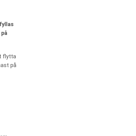
yllas
 på
 flytta
mast på