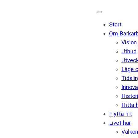
Start
Om Barkar
Vision
Utbud
Utveck
Läge 
Tidslin
Innova
Histor
Hitta h
Flytta hit
Livet här
Välko