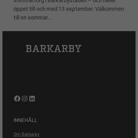
sommartorg i Barkarbystaden – och håller
öppet till och med 13 september. Välkommen
till en sommar…
Facebook
Instagram
LinkedIn
INNEHÅLL
Om Barkarby