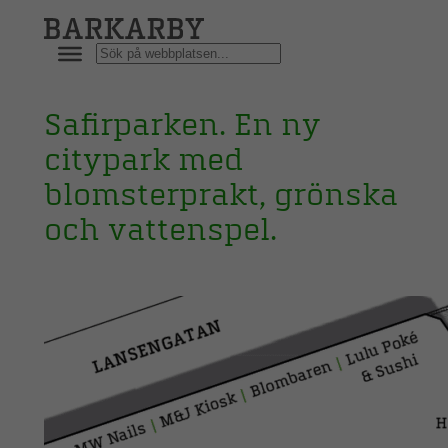
Hoppa
till
Sök
innehåll
Safirparken. En ny
citypark med
blomsterprakt, grönska
och vattenspel.