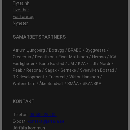
Flytta hit
Livet här
För företag
Nyheter
SAMARBETSPARTNERS
Atrium Ljungberg / Botrygg / BRABO / Byggvesta /
Credentia / Decathlon / Einar Mattsson / Hemsö / ICA
Fastigheter / Ikano Bostad / JM / K2A / Lidl / Nordr /
Peab / Resona / Sagax / Serneke / Sveaviken Bostad /
TK development / Tricoreal / Viktor Hansson /
Wallenstam / Åke Sundvall / SMÅA / SKANSKA
KONTAKT
Telefon:
08-580 285 00
E-post:
kontakt@jarfalla.se
Järfälla kommun