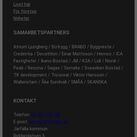
Livet här
För företag
Nyheter
SAMARBETSPARTNERS
Atrium Ljungberg / Botrygg / BRABO / Byggvesta /
Credentia / Decathlon / Einar Mattsson / Hemsö / ICA
Fastigheter / Ikano Bostad / JM / K2A / Lidl / Nordr /
Peab / Resona / Sagax / Serneke / Sveaviken Bostad /
TK development / Tricoreal / Viktor Hansson /
Wallenstam / Åke Sundvall / SMÅA / SKANSKA
KONTAKT
Telefon:
08-580 285 00
E-post:
kontakt@jarfalla.se
Järfälla kommun
Riddarplatsen 5