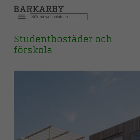
Hoppa
till
Sök
innehåll
Studentbostäder och
förskola