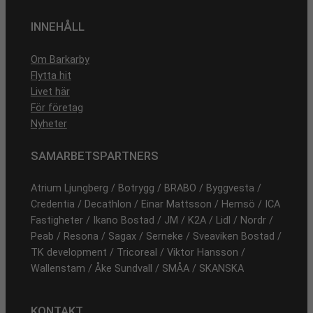
INNEHÅLL
Om Barkarby
Flytta hit
Livet här
För företag
Nyheter
SAMARBETSPARTNERS
Atrium Ljungberg / Botrygg / BRABO / Byggvesta /
Credentia / Decathlon / Einar Mattsson / Hemsö / ICA
Fastigheter / Ikano Bostad / JM / K2A / Lidl / Nordr /
Peab / Resona / Sagax / Serneke / Sveaviken Bostad /
TK development / Tricoreal / Viktor Hansson /
Wallenstam / Åke Sundvall / SMÅA / SKANSKA
KONTAKT