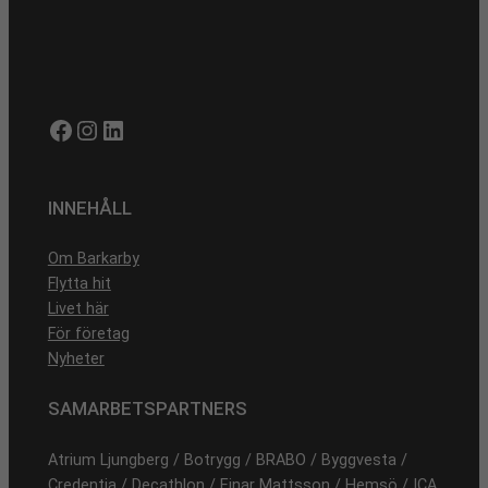
Facebook
Instagram
LinkedIn
INNEHÅLL
Om Barkarby
Flytta hit
Livet här
För företag
Nyheter
SAMARBETSPARTNERS
Atrium Ljungberg / Botrygg / BRABO / Byggvesta /
Credentia / Decathlon / Einar Mattsson / Hemsö / ICA