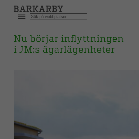
Hoppa
till
Sök
innehåll
Nu börjar inflyttningen
i JM:s ägarlägenheter