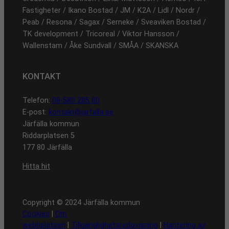
Fastigheter / Ikano Bostad / JM / K2A / Lidl / Nordr /
Peab / Resona / Sagax / Serneke / Sveaviken Bostad /
TK development / Tricoreal / Viktor Hansson /
Wallenstam / Åke Sundvall / SMÅA / SKANSKA
KONTAKT
Telefon:
08-580 285 00
E-post:
kontakt@jarfalla.se
Järfälla kommun
Riddarplatsen 5
177 80 Järfälla
Hitta hit
Copyright © 2024 Järfälla kommun
Cookies
|
Om
webbplatsen
|
Tillgänglighetsredovisning
|
Hantering av