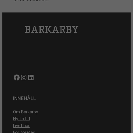
Facebook
Instagram
LinkedIn
INNEHÅLL
Om Barkarby
Flytta hit
Livet här
För företag