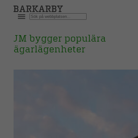
Hoppa
till
Sök
innehåll
JM bygger populära
ägarlägenheter