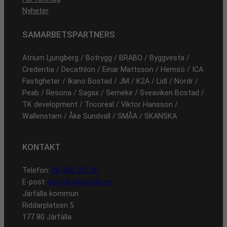
Nyheter
SAMARBETSPARTNERS
Atrium Ljungberg / Botrygg / BRABO / Byggvesta /
Credentia / Decathlon / Einar Mattsson / Hemsö / ICA
Fastigheter / Ikano Bostad / JM / K2A / Lidl / Nordr /
Peab / Resona / Sagax / Serneke / Sveaviken Bostad /
TK development / Tricoreal / Viktor Hansson /
Wallenstam / Åke Sundvall / SMÅA / SKANSKA
KONTAKT
Telefon:
08-580 285 00
E-post:
kontakt@jarfalla.se
Järfälla kommun
Riddarplatsen 5
177 80 Järfälla