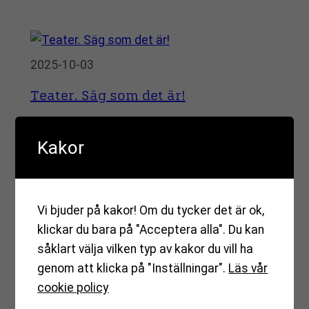
2025-10-03
Teater. Säg som det är!
Onsdagen den 22 oktober spelar Riksteatern komedin
”Säg som det är!” i Blackboxen i Bas Barkarby.
Kakor
Välkommen till en nyskriven…
Vi bjuder på kakor! Om du tycker det är ok,
klickar du bara på "Acceptera alla". Du kan
såklart välja vilken typ av kakor du vill ha
2025-07-16
genom att klicka på "Inställningar".
Läs vår
Generalsparken. En ny lek- och
cookie policy
aktivitetspark.