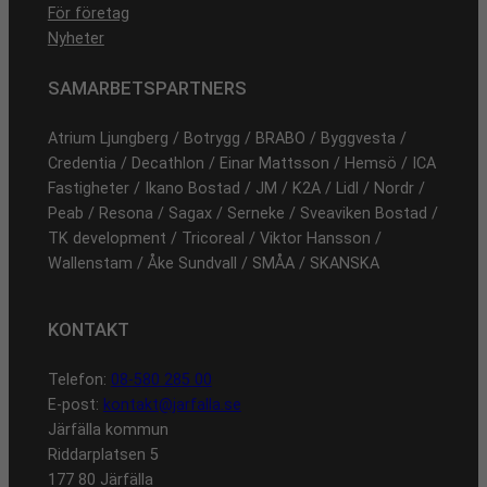
För företag
Nyheter
SAMARBETSPARTNERS
Atrium Ljungberg / Botrygg / BRABO / Byggvesta /
Credentia / Decathlon / Einar Mattsson / Hemsö / ICA
Fastigheter / Ikano Bostad / JM / K2A / Lidl / Nordr /
Peab / Resona / Sagax / Serneke / Sveaviken Bostad /
TK development / Tricoreal / Viktor Hansson /
Wallenstam / Åke Sundvall / SMÅA / SKANSKA
KONTAKT
Telefon:
08-580 285 00
E-post:
kontakt@jarfalla.se
Järfälla kommun
Riddarplatsen 5
177 80 Järfälla