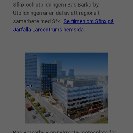
Sfinx och utbildningen i Bas Barkarby.
Utbildningen är en del av ett regionalt
samarbete med Sfx.
Se filmen om Sfinx på
Järfälla Lärcentrums hemsida
.
Bas Barkarby – en ny kreativ mötesplats för