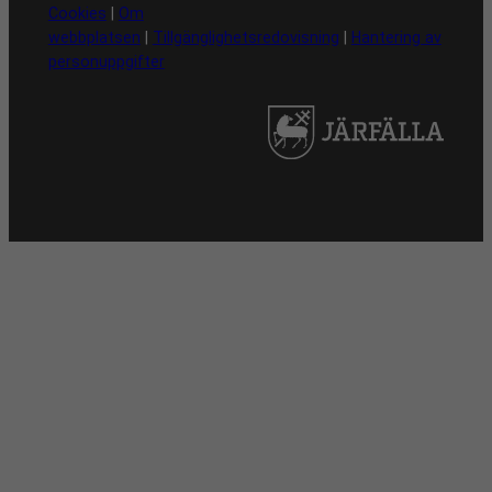
Cookies
|
Om
webbplatsen
|
Tillgänglighetsredovisning
|
Hantering av
personuppgifter