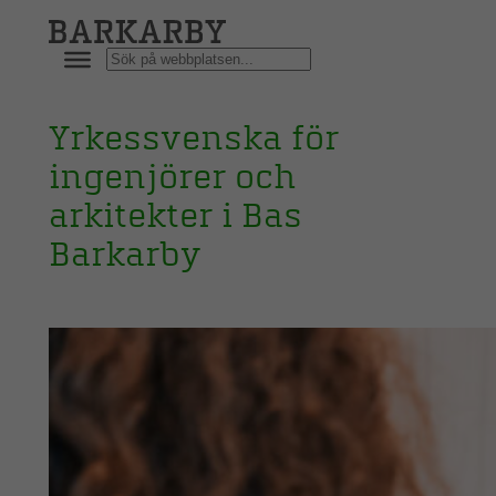
Hoppa
till
Sök
innehåll
Yrkessvenska för
ingenjörer och
arkitekter i Bas
Barkarby