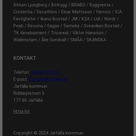
Atrium Ljungberg / Botrygg / BRABO / Byggvesta /
Credentia / Decathlon / Einar Mattsson / Hemsö / ICA
Fastigheter / Ikano Bostad / JM / K2A / Lidl / Nordr /
Peab / Resona / Sagax / Serneke / Sveaviken Bostad /
TK development / Tricoreal / Viktor Hansson /
Wallenstam / Åke Sundvall / SMÅA / SKANSKA
KONTAKT
Telefon:
08-580 285 00
E-post:
kontakt@jarfalla.se
Järfälla kommun
Riddarplatsen 5
177 80 Järfälla
Hitta hit
Copyright © 2024 Järfälla kommun