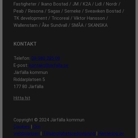
Fastigheter / Ikano Bostad / JM / K2A / Lidl / Nordr /
Peab / Resona / Sagax / Serneke / Sveaviken Bostad /
TK development / Tricoreal / Viktor Hansson /
Wallenstam / Åke Sundvall / SMÅA / SKANSKA
KONTAKT
Telefon:
08-580 285 00
E-post:
kontakt@jarfalla.se
Järfälla kommun
Riddarplatsen 5
177 80 Järfälla
Hitta hit
Copyright © 2024 Järfälla kommun
Cookies
|
Om
webbplatsen
|
Tillgänglighetsredovisning
|
Hantering av