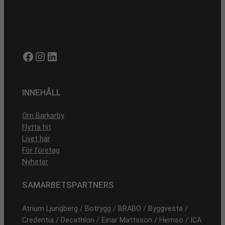
Facebook
Instagram
LinkedIn
INNEHÅLL
Om Barkarby
Flytta hit
Livet här
För företag
Nyheter
SAMARBETSPARTNERS
Atrium Ljungberg / Botrygg / BRABO / Byggvesta /
Credentia / Decathlon / Einar Mattsson / Hemsö / ICA