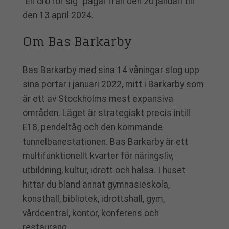
”En oro rör sig” pågår från den 20 januari till
den 13 april 2024.
Om Bas Barkarby
Bas Barkarby med sina 14 våningar slog upp
sina portar i januari 2022, mitt i Barkarby som
är ett av Stockholms mest expansiva
områden. Läget är strategiskt precis intill
E18, pendeltåg och den kommande
tunnelbanestationen. Bas Barkarby är ett
multifunktionellt kvarter för näringsliv,
utbildning, kultur, idrott och hälsa. I huset
hittar du bland annat gymnasieskola,
konsthall, bibliotek, idrottshall, gym,
vårdcentral, kontor, konferens och
restaurang.