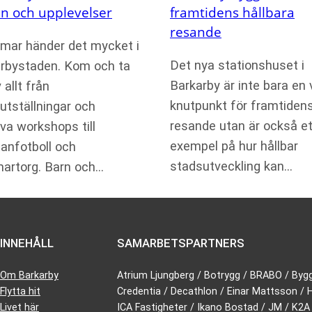
n och upplevelser
framtidens hållbara
resande
mar händer det mycket i
Det nya stationshuset i
rbystaden. Kom och ta
Barkarby är inte bara en v
 allt från
knutpunkt för framtiden
utställningar och
resande utan är också et
iva workshops till
exempel på hur hållbar
anfotboll och
stadsutveckling kan…
artorg. Barn och…
INNEHÅLL
SAMARBETSPARTNERS
Om Barkarby
Atrium Ljungberg / Botrygg / BRABO / Byg
Flytta hit
Credentia / Decathlon / Einar Mattsson /
Livet här
ICA Fastigheter / Ikano Bostad / JM / K2A /