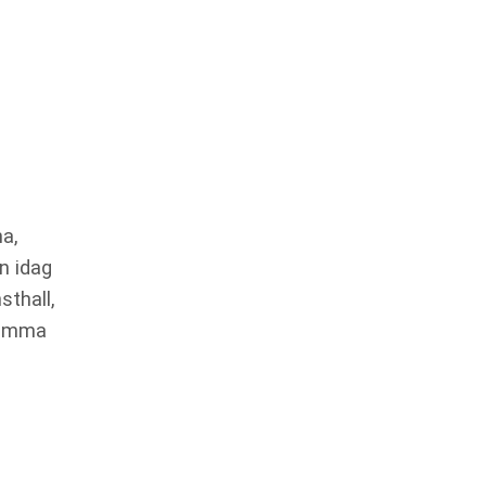
na,
n idag
sthall,
 samma