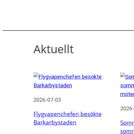
beteende när du
surfar ökar du
chansen att få se
personligt
anpassat innehåll
och erbjudanden.
Aktuellt
2026-07-03
2026-
Flygvapenchefen besökte
Barkarbystaden
Somm
somma