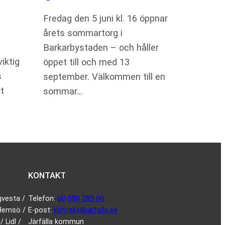
Fredag den 5 juni kl. 16 öppnar
årets sommartorg i
Barkarbystaden – och håller
iktig
öppet till och med 13
s
september. Välkommen till en
t
sommar…
KONTAKT
gvesta /
Telefon:
08-580 285 00
 Hemsö /
E-post:
kontakt@jarfalla.se
 Lidl /
Järfälla kommun