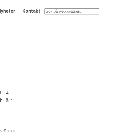
Nyheter
Kontakt
Sök
 i 
 är 
n finns