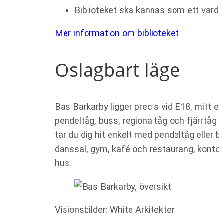
Upplevelse
Biblioteket ska kännas som ett va
För att vår
hemsida ska
Mer information om biblioteket
prestera så
bra som
möjligt under
Oslagbart läge
ditt besök.
Om du nekar
de här
kakorna
Bas Barkarby ligger precis vid E18, mitt 
kommer viss
funktionalitet
pendeltåg, buss, regionaltåg och fjärrtåg 
att försvinna
tar du dig hit enkelt med pendeltåg eller b
från
hemsidan.
danssal, gym, kafé och restaurang, kont
hus.
Marknadsföring
Genom att dela
med dig av dina
Visionsbilder: White Arkitekter.
intressen och ditt