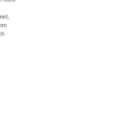
net,
som
ch