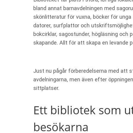
bland annat barnavdelningen med sagorum
skönlitteratur för vuxna, böcker för unga sa
datorer, surfplattor och utskriftsmöjlig
bokcirklar, sagostunder, högläsning och pr
skapande. Allt för att skapa en levande pl
Just nu pågår förberedelserna med att st
avdelningarna, men även efter öppningen
sittplatser.
Ett bibliotek som 
Nödvändiga
Dessa kakor
går inte att
besökarna
välja bort. De