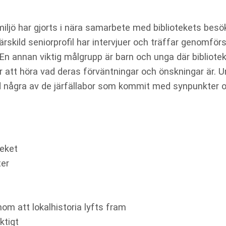
iljö har gjorts i nära samarbete med bibliotekets besö
rskild seniorprofil har intervjuer och träffar genomfö
 En annan viktig målgrupp är barn och unga där bibliote
ör att höra vad deras förväntningar och önskningar är. 
 några av de järfällabor som kommit med synpunkter 
teket
ter
nom att lokalhistoria lyfts fram
ktigt