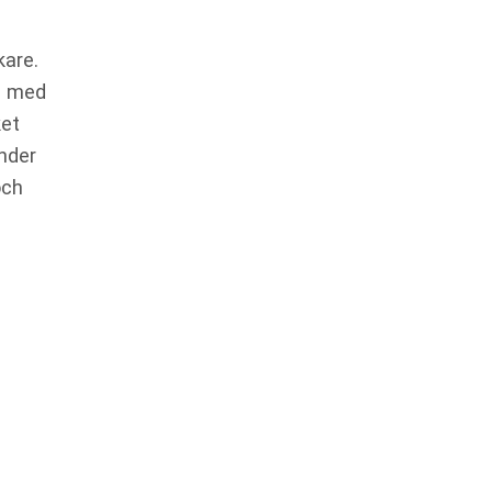
kare.
rs med
ket
Under
och