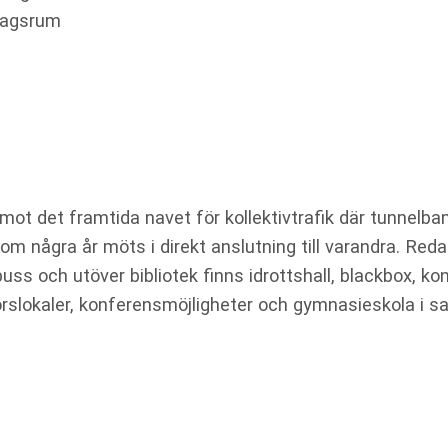
rdagsrum
emot det framtida navet för kollektivtrafik där tunnelba
om några år möts i direkt anslutning till varandra. Reda
uss och utöver bibliotek finns idrottshall, blackbox, kon
orslokaler, konferensmöjligheter och gymnasieskola i