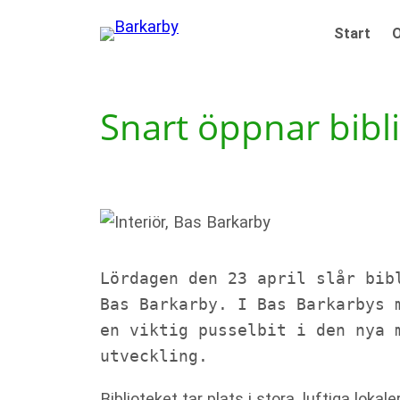
Hoppa
Start
O
×
till
innehåll
Snart öppnar bibli
Lördagen den 23 april slår bib
Bas Barkarby. I Bas Barkarbys 
en viktig pusselbit i den nya m
utveckling.
Biblioteket tar plats i stora, luftiga loka