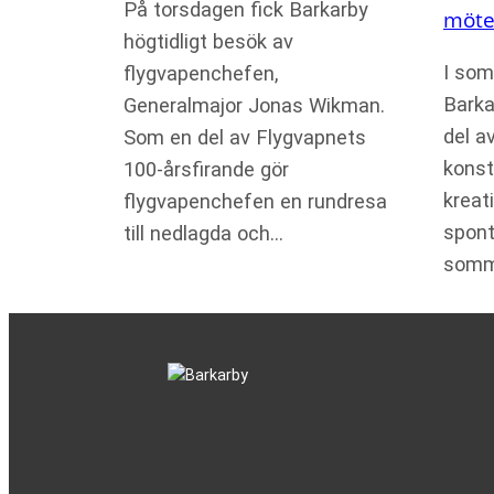
På torsdagen fick Barkarby
möte
högtidligt besök av
I som
flygvapenchefen,
Barka
Generalmajor Jonas Wikman.
del av
Som en del av Flygvapnets
konst
100-årsfirande gör
kreat
flygvapenchefen en rundresa
spont
till nedlagda och…
somm