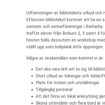
behövs för
att hemsidan
över huvud
Utformningen av bibliotekets utbud och m
taget ska
Eftersom biblioteket kommer att ha en sä
fungera.
seniorer och seniorföreningar i Barkarby.
träffat elever från årskurs 2, 3 samt 4 f
Statistik
hösten hölls dessutom en workshop med
För att vi ska
kunna
ställt upp som bollplank inför öppningen.
förbättra
hemsidans
Några av önskemålen som kommit in är:
funktionalitet
och
Det ska vara lätt att ta sig till biblio
uppbyggnad,
baserat på
Stort utbud av tidningar och tidskrif
hur
Plats för möten och utställningar
hemsidan
Tillgänglig personal
används.
Att det finns en lokal anknytning ge
Sköna sittmöbler och flera bord är vi