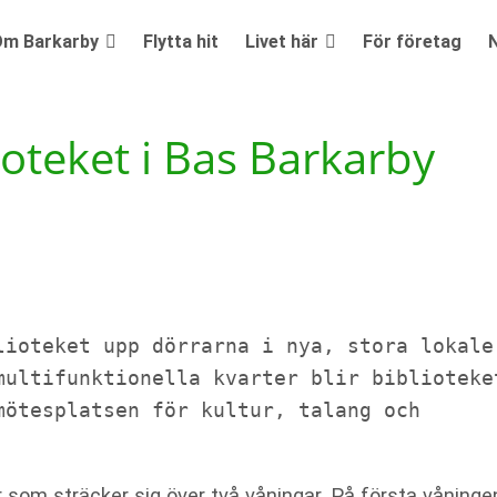
m Barkarby
Flytta hit
Livet här
För företag
oteket i Bas Barkarby
lioteket upp dörrarna i nya, stora lokaler
multifunktionella kvarter blir biblioteket
ötesplatsen för kultur, talang och 
ler som sträcker sig över två våningar. På första våninge