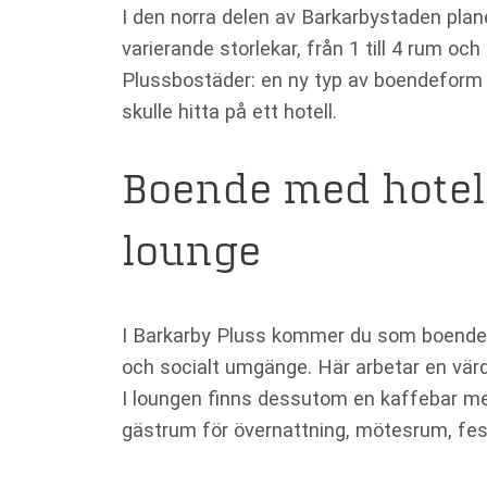
I den norra delen av Barkarbystaden pla
varierande storlekar, från 1 till 4 rum o
Plussbostäder: en ny typ av boendeform
skulle hitta på ett hotell.
Boende med hotel
lounge
I Barkarby Pluss kommer du som boende at
och socialt umgänge. Här arbetar en värd 
Nödvändiga
I loungen finns dessutom en kaffebar med
Dessa kakor
gästrum för övernattning, mötesrum, fes
går inte att
välja bort. De