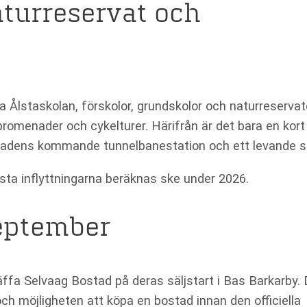
naturreservat och
a Ålstaskolan, förskolor, grundskolor och naturreservat
promenader och cykelturer. Härifrån är det bara en kort
tadens kommande tunnelbanestation och ett levande st
rsta inflyttningarna beräknas ske under 2026.
september
ffa Selvaag Bostad på deras säljstart i Bas Barkarby. 
ch möjligheten att köpa en bostad innan den officiella