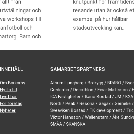
 allt från
knutpunkt för framtiden
utställningar och
resande utan är också et
iva workshops till
exempel på hur hållbar
anfotboll och
stadsutveckling kan…
artorg. Barn och…
INNEHÅLL
SAMARBETSPARTNERS
Om Barkarby
Atrium Ljungberg / Botrygg / BRABO / Byg
Flytta hit
Credentia / Decathlon / Einar Mattsson /
Livet här
ICA Fastigheter / Ikano Bostad / JM / K2A /
För företag
Nordr / Peab / Resona / Sagax / Serneke /
Nyheter
Sveaviken Bostad / TK development / Tric
Viktor Hansson / Wallenstam / Åke Sundval
SMÅA / SKANSKA