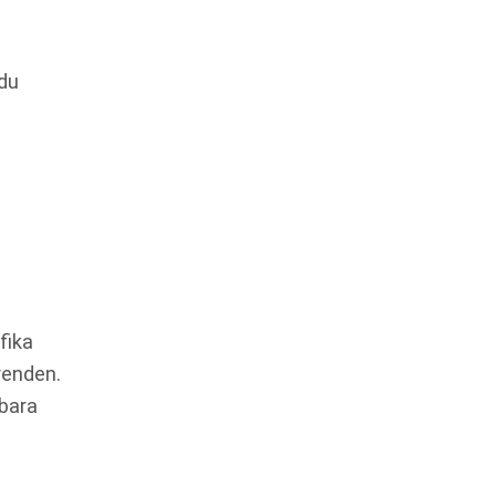
du
fika
renden.
sbara