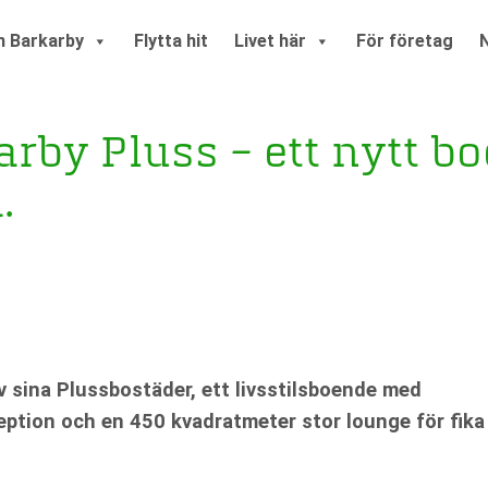
 Barkarby
Flytta hit
Livet här
För företag
karby Pluss – ett nytt 
.
v sina Plussbostäder, ett livsstilsboende med
eption och en 450 kvadratmeter stor lounge för fika