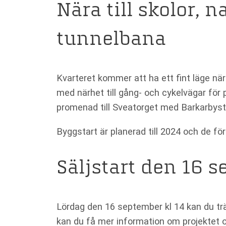
behövs för
Nära till skolor, 
att hemsidan
över huvud
taget ska
tunnelbana
fungera.
Statistik
Kvarteret kommer att ha ett fint läge när
För att vi ska
med närhet till gång- och cykelvägar för 
kunna
promenad till Sveatorget med Barkarbys
förbättra
hemsidans
Byggstart är planerad till 2024 och de fö
funktionalitet
och
uppbyggnad,
baserat på
Säljstart den 16 
hur
hemsidan
används.
Lördag den 16 september kl 14 kan du trä
kan du få mer information om projektet o