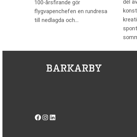
del av
100-årsfirande gör
konst
flygvapenchefen en rundresa
kreat
till nedlagda och…
spont
somm
Facebook
Instagram
LinkedIn