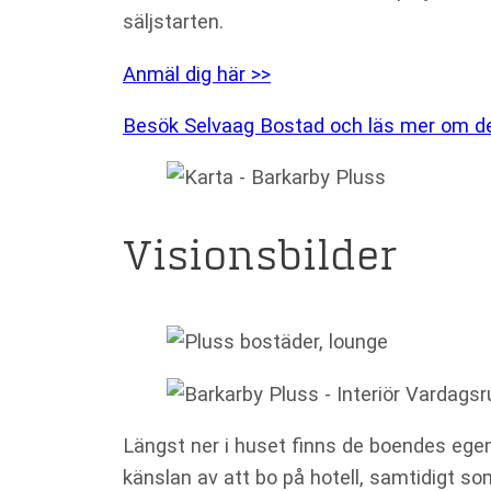
Upplevelse
säljstarten.
För att vår
hemsida ska
Anmäl dig här >>
prestera så
bra som
möjligt under
Besök Selvaag Bostad och läs mer om de
ditt besök.
Om du nekar
de här
kakorna
kommer viss
Visionsbilder
funktionalitet
att försvinna
från
hemsidan.
Marknadsföring
Genom att dela
Längst ner i huset finns de boendes ege
med dig av dina
känslan av att bo på hotell, samtidigt s
intressen och ditt