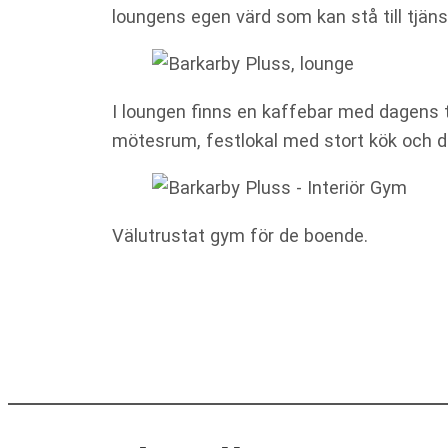
beteende när du
loungens egen värd som kan stå till tjän
surfar ökar du
chansen att få se
personligt
anpassat innehåll
I loungen finns en kaffebar med dagens t
och erbjudanden.
mötesrum, festlokal med stort kök och 
Välutrustat gym för de boende.