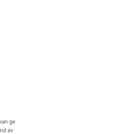
kan ge
and av