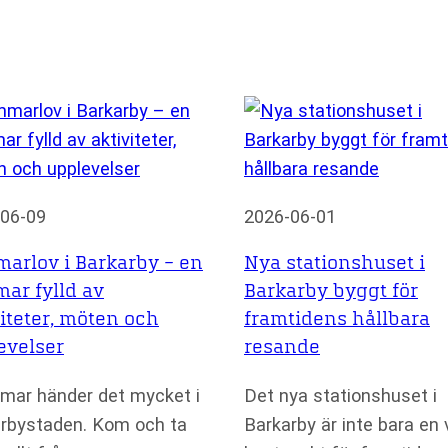
06-09
2026-06-01
arlov i Barkarby – en
Nya stationshuset i
ar fylld av
Barkarby byggt för
viteter, möten och
framtidens hållbara
evelser
resande
mar händer det mycket i
Det nya stationshuset i
rbystaden. Kom och ta
Barkarby är inte bara en v