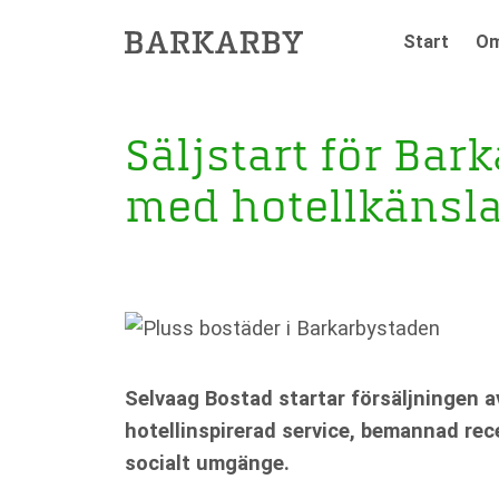
Hoppa
Start
Om
×
till
innehåll
Säljstart för Bar
med hotellkänsla
Selvaag Bostad startar försäljningen a
hotellinspirerad service, bemannad rec
socialt umgänge.