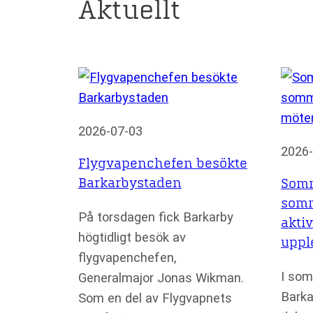
Aktuellt
2026-07-03
2026-
Flygvapenchefen besökte
Barkarbystaden
Somm
somm
På torsdagen fick Barkarby
akti
högtidligt besök av
uppl
flygvapenchefen,
I som
Generalmajor Jonas Wikman.
Barka
Som en del av Flygvapnets