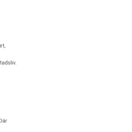
et,
adsliv.
Där