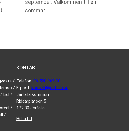
s
september. Välkommen till en
t
sommar…
KONTAKT
gvesta /
Telefon:
08-580 285 00
 Hemsö /
E-post:
kontakt@jarfalla.se
 Lidl /
Järfälla kommun
Riddarplatsen 5
oreal /
177 80 Järfälla
l /
Hitta hit