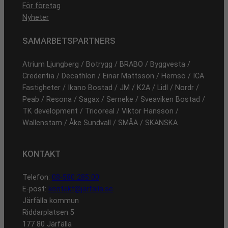
För företag
Nyheter
SAMARBETSPARTNERS
Atrium Ljungberg / Botrygg / BRABO / Byggvesta /
Credentia / Decathlon / Einar Mattsson / Hemsö / ICA
Fastigheter / Ikano Bostad / JM / K2A / Lidl / Nordr /
Peab / Resona / Sagax / Serneke / Sveaviken Bostad /
TK development / Tricoreal / Viktor Hansson /
Wallenstam / Åke Sundvall / SMÅA / SKANSKA
KONTAKT
Telefon:
08-580 285 00
E-post:
kontakt@jarfalla.se
Järfälla kommun
Riddarplatsen 5
177 80 Järfälla