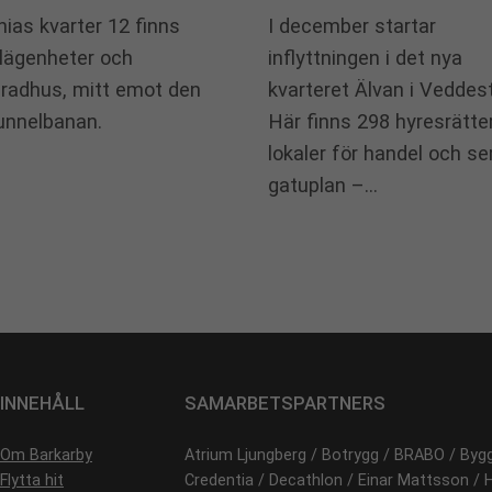
anias kvarter 12 finns
I december startar
lägenheter och
inflyttningen i det nya
radhus, mitt emot den
kvarteret Älvan i Veddes
unnelbanan.
Här finns 298 hyresrätte
lokaler för handel och ser
gatuplan –…
INNEHÅLL
SAMARBETSPARTNERS
Om Barkarby
Atrium Ljungberg / Botrygg / BRABO / Byg
Flytta hit
Credentia / Decathlon / Einar Mattsson /