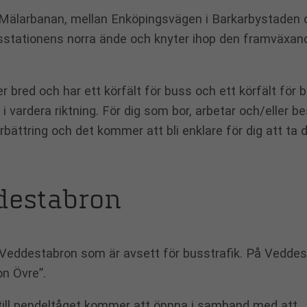
 Mälarbanan, mellan Enköpingsvägen i Barkarbystaden 
sstationens norra ände och knyter ihop den framväxan
red och har ett körfält för buss och ett körfält för bil
i vardera riktning. För dig som bor, arbetar och/eller b
ättring och det kommer att bli enklare för dig att ta d
ddestabron
 på Veddestabron som är avsett för busstrafik. På Vedde
on Övre”.
ill pendeltåget kommer att öppna i samband med att