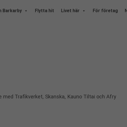
 Barkarby
Flytta hit
Livet här
För företag
med Trafikverket, Skanska, Kauno Tiltai och Afry