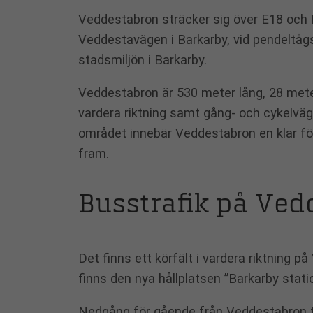
Veddestabron sträcker sig över E18 och
Veddestavägen i Barkarby, vid pendeltåg
stadsmiljön i Barkarby.
Veddestabron är 530 meter lång, 28 meter b
vardera riktning samt gång- och cykelväg 
området innebär Veddestabron en klar förb
fram.
Busstrafik på Ve
Det finns ett körfält i vardera riktning
finns den nya hållplatsen ”Barkarby stati
Nedgång för gående från Veddestabron t