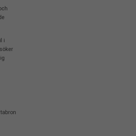
och
de
 i
esöker
ig
stabron