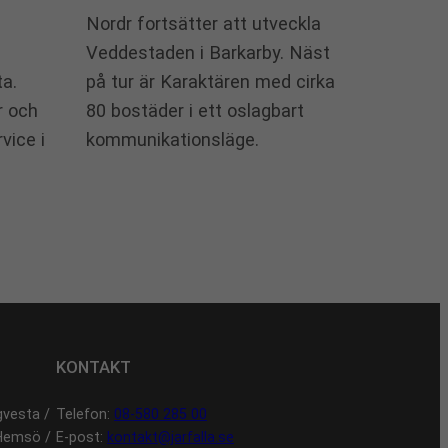
Nordr fortsätter att utveckla
Veddestaden i Barkarby. Näst
ta.
på tur är Karaktären med cirka
r och
80 bostäder i ett oslagbart
vice i
kommunikationsläge.
KONTAKT
gvesta /
Telefon:
08-580 285 00
 Hemsö /
E-post:
kontakt@jarfalla.se