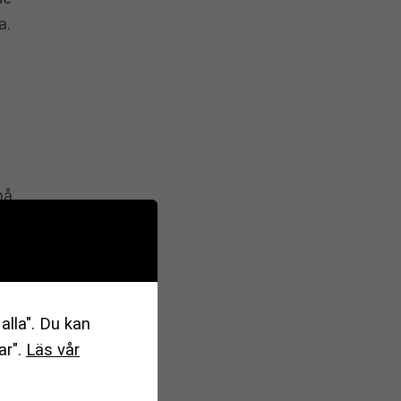
a.
nå
vå
alla". Du kan
ar".
Läs vår