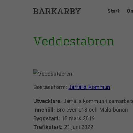
Hoppa
Start
Om
till
innehåll
Veddestabron
Bostadsform:
Järfälla Kommun
Utvecklare:
Järfälla kommun i samarbete 
Innehåll:
Bro över E18 och Mälarbanan
Byggstart:
18 mars 2019
Trafikstart:
21 juni 2022