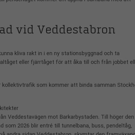
ad vid Veddestabron
na kliva rakt in i en ny stations­byggnad och ta
åget eller fjärrtåget för att åka till och från jobbet el
för kollektivtrafik som kommer att binda samman Stock
från Veddestavägen mot Barkarbystaden. Till höger den
som 2026 blir entré till tunnelbana, buss, pendeltåg,
m, på andra sidan Veddestabron, skymtar den framväxan