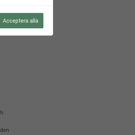
en
Acceptera alla
r
ch
aden