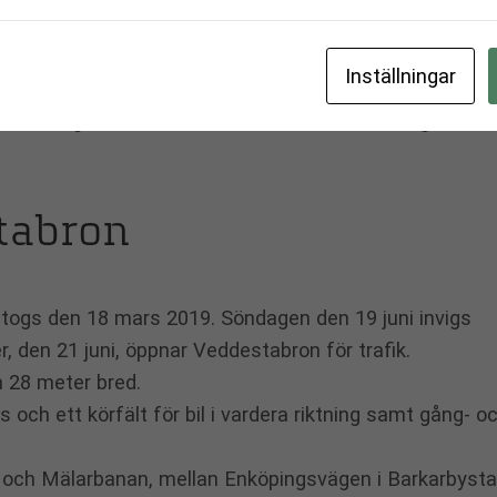
 och järnvägen, mellan Enköpingsvägen i Barkarbystad
Inställningar
dig som bor, arbetar och/eller besöker området komme
rbättring och det kommer att bli enklare för dig att ta
tabron
togs den 18 mars 2019. Söndagen den 19 juni invigs
 den 21 juni, öppnar Veddestabron för trafik.
 28 meter bred.
 och ett körfält för bil i vardera riktning samt gång- o
 och Mälarbanan, mellan Enköpingsvägen i Barkarbyst