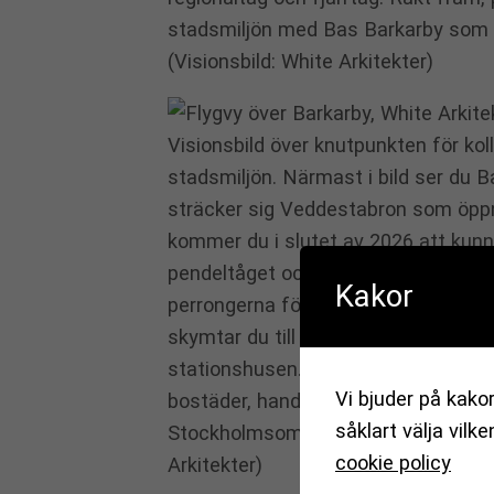
stadsmiljön med Bas Barkarby som ö
(Visionsbild: White Arkitekter)
Visionsbild över knutpunkten för kol
stadsmiljön. Närmast i bild ser du 
sträcker sig Veddestabron som öpp
kommer du i slutet av 2026 att kunn
pendeltåget och den nya busstermin
Kakor
perrongerna för regional- och fjärrt
skymtar du till vänster i bild. Den s
stationshusen. I bakgrunden ser du d
Vi bjuder på kakor
bostäder, handel, service och lokaler
såklart välja vilk
Stockholmsområdets första skidsling
cookie policy
Arkitekter)