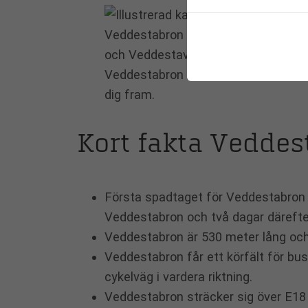
Veddestabron sträcker sig över E18
och Veddestavägen i Barkarby. För 
Veddestabron att innebära en klar fö
dig fram.
Kort fakta Veddes
Första spadtaget för Veddestabron 
Veddestabron och två dagar därefter,
Veddestabron är 530 meter lång och
Veddestabron får ett körfält för buss
cykelväg i vardera riktning.
Veddestabron sträcker sig över E18