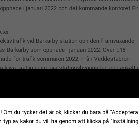
ppnade i januari 2022 och det kommande kontoret Eir
lektivtrafik vid Barkarby station och den framväxande
Bas Barkarby som öppnade i januari 2022. Över E18
nade för trafik sommaren 2022. Från Veddestabron
a kliva rakt in i den nya stationsbyggnaden och enkelt 
alen. I slutet av 2027 når du också tunnelbanan och
åg härifrån. Nuvarande pendeltågsstation i Barkarby
ka vara kvar och via perrongen går du enkelt mellan de t
en nya stadsmiljön i Barkarby med kontor, hotell,
! Om du tycker det är ok, klickar du bara på "Acceptera 
 för kultur, idrott och hälsa, med bland annat
en typ av kakor du vill ha genom att klicka på "Inställning
a för längdskidåkning inomhus. (Visionsbild: White