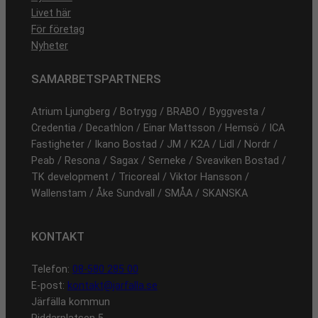
Livet här
För företag
Nyheter
SAMARBETSPARTNERS
Atrium Ljungberg / Botrygg / BRABO / Byggvesta /
Credentia / Decathlon / Einar Mattsson / Hemsö / ICA
Fastigheter / Ikano Bostad / JM / K2A / Lidl / Nordr /
Peab / Resona / Sagax / Serneke / Sveaviken Bostad /
TK development / Tricoreal / Viktor Hansson /
Wallenstam / Åke Sundvall / SMÅA / SKANSKA
KONTAKT
Telefon:
08-580 285 00
E-post:
kontakt@jarfalla.se
Järfälla kommun