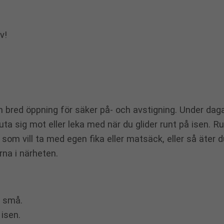
v!
 bred öppning för säker på- och avstigning. Under dag
luta sig mot eller leka med när du glider runt på isen. 
g som vill ta med egen fika eller matsäck, eller så äter 
rna i närheten.
m små.
 isen.