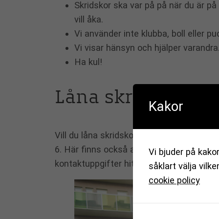
Skridskor ska var på på när du är på
vill åka.
Vi använder inte klubba, boll eller p
Vi visar hänsyn och hjälper varandra
Ha kul!
Låna skridskor oc
Kakor
Vill du låna skridskor under längre tid, 
6. Här finns också annan sportutrustning
Vi bjuder på kakor
kontaktuppgifter hittar du på
jarfalla.se
såklart välja vilk
cookie policy