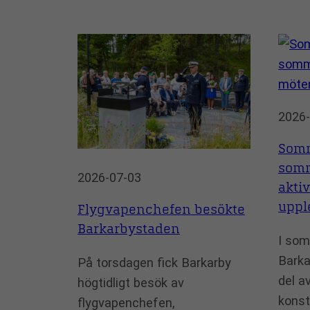
2026-
Somm
somm
2026-07-03
akti
uppl
Flygvapenchefen besökte
Barkarbystaden
I som
Barka
På torsdagen fick Barkarby
del av
högtidligt besök av
konst
flygvapenchefen,