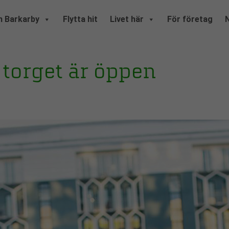
 Barkarby
Flytta hit
Livet här
För företag
 torget är öppen