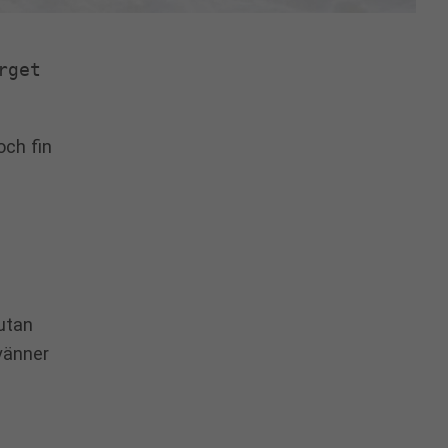
get 
och fin
 utan
 vänner