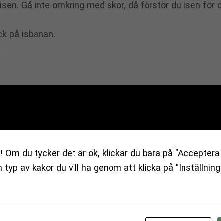
 isen. Gå inte omkring med skor, då förstör du isen för
uck på isbanan.
.
h hjälm på Sportoteket
två veckor, så kan du göra det hos Sportoteket på Mjölna
 som du kan låna helt kostnadsfritt. Öppettider, adres
! Om du tycker det är ok, klickar du bara på "Acceptera 
/sportoteket
en typ av kakor du vill ha genom att klicka på "Inställning