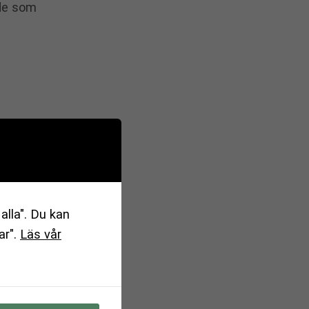
 de som
rvägen
s och
alla". Du kan
ar".
Läs vår