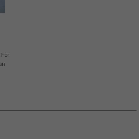
 För
an