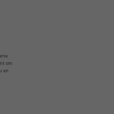
arna
Runt om
du en