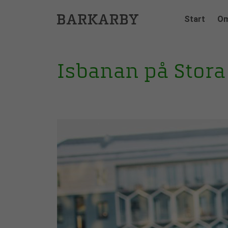
Hoppa
Start
Om
till
innehåll
Isbanan på Stora