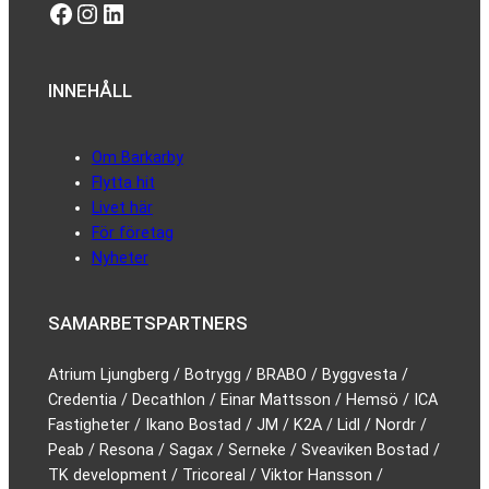
Facebook
Instagram
LinkedIn
INNEHÅLL
Om Barkarby
Flytta hit
Livet här
För företag
Nyheter
SAMARBETSPARTNERS
Atrium Ljungberg / Botrygg / BRABO / Byggvesta /
Credentia / Decathlon / Einar Mattsson / Hemsö / ICA
Fastigheter / Ikano Bostad / JM / K2A / Lidl / Nordr /
Peab / Resona / Sagax / Serneke / Sveaviken Bostad /
TK development / Tricoreal / Viktor Hansson /