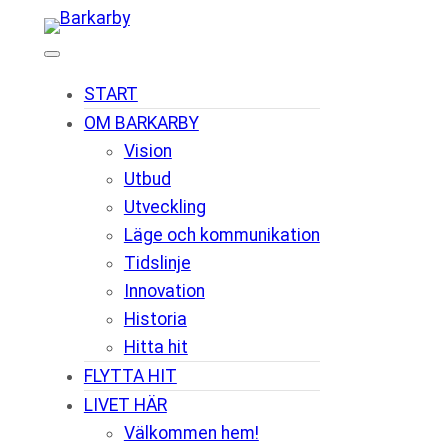
Hoppa
till
innehåll
START
OM BARKARBY
Vision
Utbud
Utveckling
Läge och kommunikation
Tidslinje
Innovation
Historia
Hitta hit
FLYTTA HIT
LIVET HÄR
Välkommen hem!