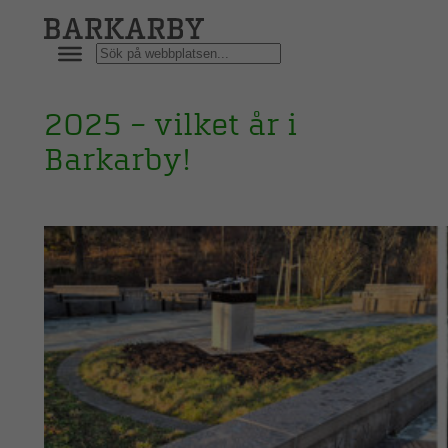
Hoppa
till
Sök
innehåll
2025 – vilket år i
Barkarby!