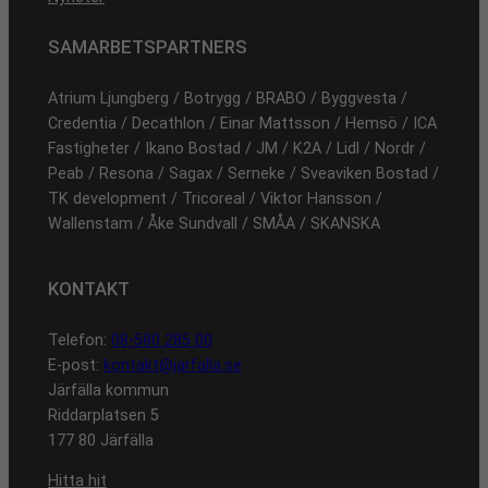
SAMARBETSPARTNERS
Atrium Ljungberg / Botrygg / BRABO / Byggvesta /
Credentia / Decathlon / Einar Mattsson / Hemsö / ICA
Fastigheter / Ikano Bostad / JM / K2A / Lidl / Nordr /
Peab / Resona / Sagax / Serneke / Sveaviken Bostad /
TK development / Tricoreal / Viktor Hansson /
Wallenstam / Åke Sundvall / SMÅA / SKANSKA
KONTAKT
Telefon:
08-580 285 00
E-post:
kontakt@jarfalla.se
Järfälla kommun
Riddarplatsen 5
177 80 Järfälla
Hitta hit