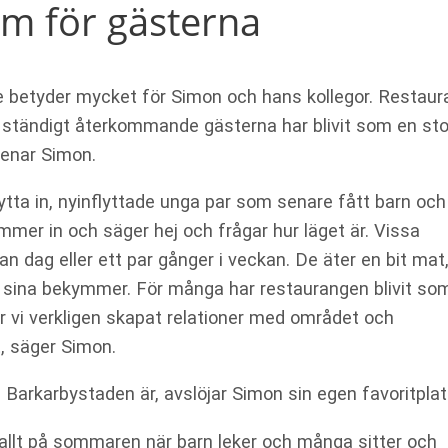
um för gästerna
 betyder mycket för Simon och hans kollegor. Restau
e ständigt återkommande gästerna har blivit som en sto
menar Simon.
ytta in, nyinflyttade unga par som senare fått barn och
mer in och säger hej och frågar hur läget är. Vissa
n dag eller ett par gånger i veckan. De äter en bit mat
r av sina bekymmer. För många har restaurangen blivit so
ar vi verkligen skapat relationer med området och
t, säger Simon.
arkarbystaden är, avslöjar Simon sin egen favoritplat
allt på sommaren när barn leker och många sitter och