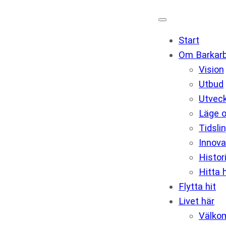
Start
Om Barkar
Vision
Utbud
Utveck
Läge 
Tidslin
Innova
Histor
Hitta h
Flytta hit
Livet här
Välko