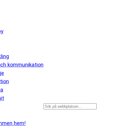
by
ling
och kommunikation
je
tion
ia
it
Sök
mmen hem!