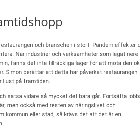
ramtidshopp
r restaurangen och branschen i stort. Pandemieffekter 
ntera. När industrier och verksamheter som legat nere
in, fanns det inte tillräckliga lager för att möta den ö
iser. Simon berättar att detta har påverkat restaurangen
 ljust på framtiden.
och satsa vidare så mycket det bara går. Fortsätta jobb
är, men också med resten av näringslivet och
m kommun eller stad, så krävs det att det är en
n