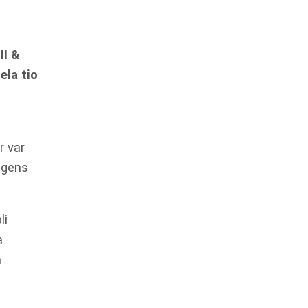
ll &
ela tio
r var
ngens
li
a
h