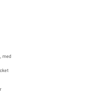
t, med
ycket
r