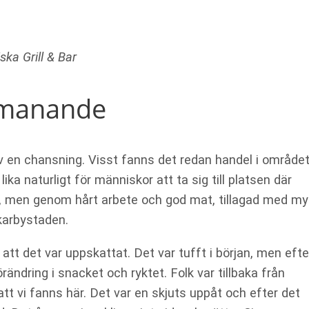
ka Grill & Bar
utmanande
 av en chansning. Visst fanns det redan handel i område
ika naturligt för människor att ta sig till platsen där
ff, men genom hårt arbete och god mat, tillagad med m
rkarbystaden.
att det var uppskattat. Det var tufft i början, men efte
ndring i snacket och ryktet. Folk var tillbaka från
t vi fanns här. Det var en skjuts uppåt och efter det