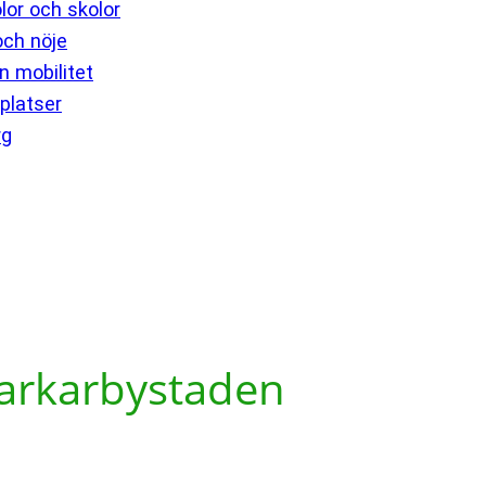
lor och skolor
 och nöje
 mobilitet
platser
rg
 Barkarbystaden