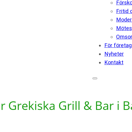
Försko
Fritid
Modern
Mötes
Omso
För företag
Nyheter
Kontakt
r Grekiska Grill & Bar i