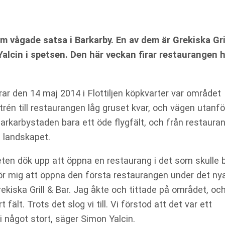
m vågade satsa i Barkarby. En av dem är Grekiska Gri
lcin i spetsen. Den här veckan firar restaurangen h
rar den 14 maj 2014 i Flottiljen köpkvarter var området
rén till restaurangen låg gruset kvar, och vägen utanfö
Barkarbystaden bara ett öde flygfält, och från restaura
 landskapet.
eten dök upp att öppna en restaurang i det som skulle b
ör mig att öppna den första restaurangen under det ny
kiska Grill & Bar. Jag åkte och tittade på området, oc
fält. Trots det slog vi till. Vi förstod att det var ett
i något stort, säger Simon Yalcin.