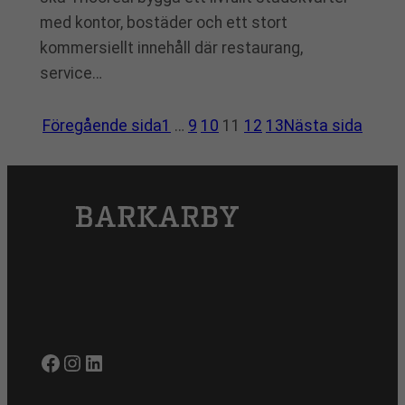
med kontor, bostäder och ett stort
kommersiellt innehåll där restaurang,
service…
Föregående sida
1
…
9
10
11
12
13
Nästa sida
Facebook
Instagram
LinkedIn