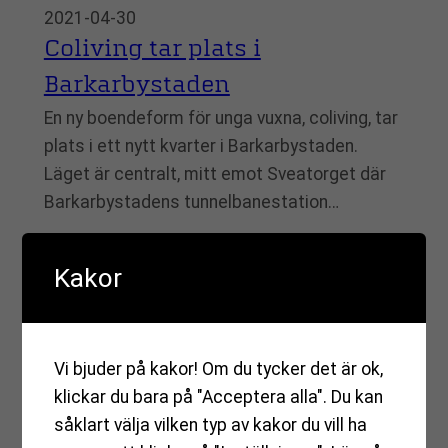
2021-04-30
Coliving tar plats i
Barkarbystaden
En ny boendeform för unga vuxna, coliving, tar
plats i ett nytt kvarter i Barkarbystaden.
Läget är centralt, mitt emot Sveatorget där
Barkarbystadens tunnelbanestation…
Kakor
2021-04-14
Specialistläkare öppnar
Vi bjuder på kakor! Om du tycker det är ok,
klickar du bara på "Acceptera alla". Du kan
verksamhet i Bas Barkarby
såklart välja vilken typ av kakor du vill ha
Almakliniken är specialiserade inom allmän-