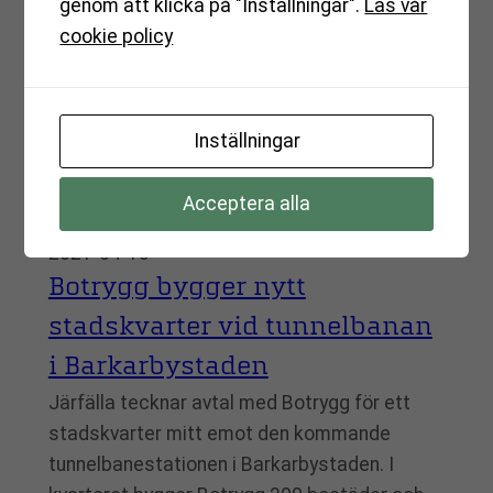
genom att klicka på "Inställningar".
Läs vår
och hjärtmedicin och utökar sin verksamhet
cookie policy
med en etablering i Bas Barkarby. Ökad
tillgänglighet för ett större
upptagningsområde är…
Inställningar
Acceptera alla
2021-04-13
Botrygg bygger nytt
stadskvarter vid tunnelbanan
i Barkarbystaden
Järfälla tecknar avtal med Botrygg för ett
stadskvarter mitt emot den kommande
tunnelbanestationen i Barkarbystaden. I